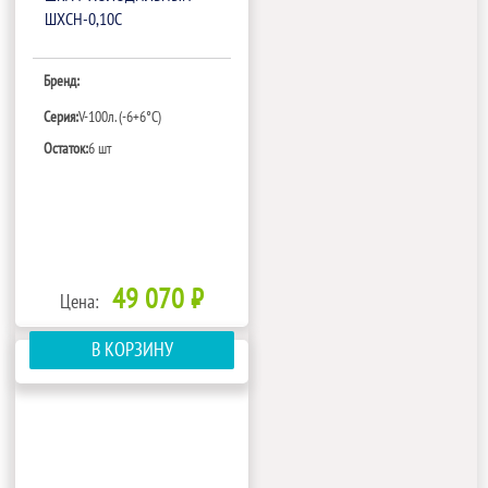
ШХСН-0,10С
Бренд:
Серия:
V-100л. (-6+6°С)
Остаток:
6 шт
49 070 ₽
Цена:
В КОРЗИНУ