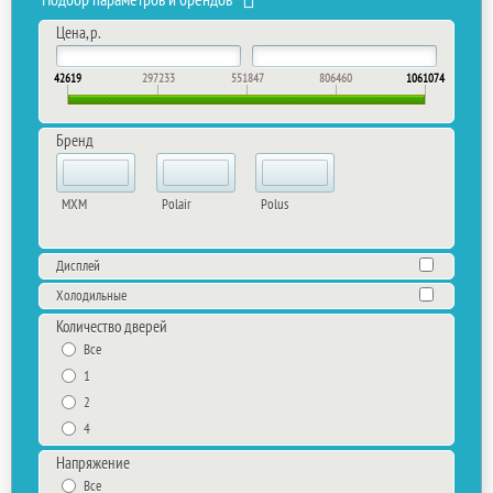
Подбор параметров и брендов
Цена, р.
42619
297233
551847
806460
1061074
Бренд
MXM
Polair
Polus
Дисплей
Холодильные
Количество дверей
Все
1
2
4
Напряжение
Все