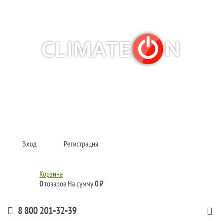
Кондиционеры и сплит-системы, газовые котлы, тепловые завесы, водяные
тепловентиляторы для квартиры, дома, офиса с доставкой в Красноярск и
по всей России.
Climate for life
Вход
Регистрация
Корзина
0
товаров
На сумму
0 ₽
8 800 201-32-39