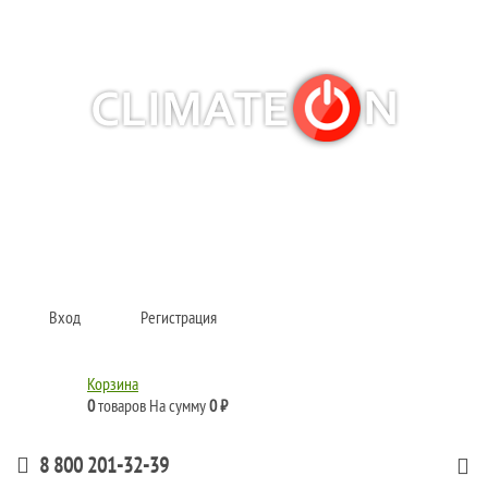
Кондиционеры и сплит-системы, газовые котлы, тепловые завесы, водяные
тепловентиляторы для квартиры, дома, офиса с доставкой в Красноярск и
по всей России.
Climate for life
Вход
Регистрация
Корзина
0
товаров
На сумму
0 ₽
8 800 201-32-39