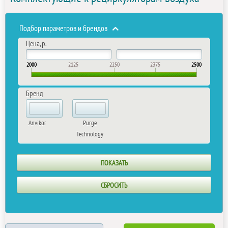
Подбор параметров и брендов
Цена, р.
2000
2125
2250
2375
2500
Бренд
Anvikor
Purge
Technology