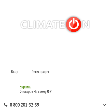
Кондиционеры и сплит-системы, газовые котлы, тепловые завесы, водяные
тепловентиляторы для квартиры, дома, офиса с доставкой в Красноярск и
по всей России.
Climate for life
Вход
Регистрация
Корзина
0
товаров
На сумму
0 ₽
8 800 201-32-39