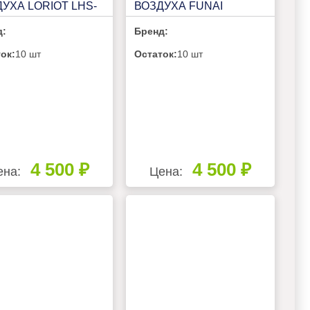
УХА LORIOT LHS-
ВОЗДУХА FUNAI
0E
TENTOU USH-
д:
Бренд:
TTM7201WC
ок:
10 шт
Остаток:
10 шт
4 500 ₽
4 500 ₽
ена:
Цена: