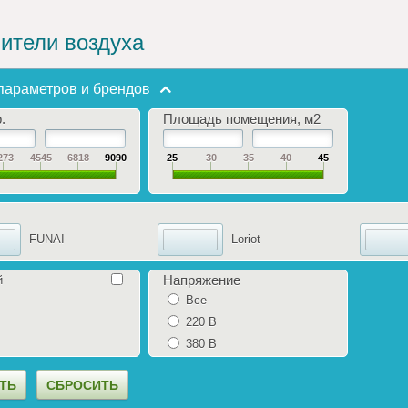
ители воздуха
параметров и брендов
.
Площадь помещения, м2
273
4545
6818
9090
25
30
35
40
45
FUNAI
Loriot
Напряжение
й
Все
220 В
380 В