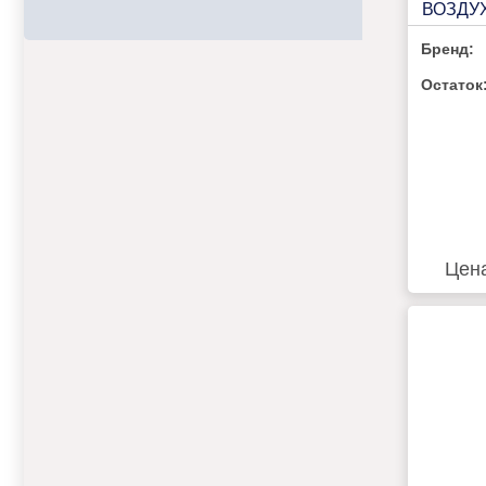
ВОЗДУХ
C530E
Бренд:
Остаток
Цен