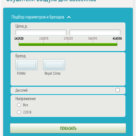
Подбор параметров и брендов
Цена, р.
141920
210078
278235
346393
414550
Бренд
FUNAI
Royal Clima
Дисплей
Напряжение
Все
220 В