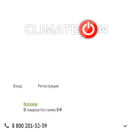
Кондиционеры и сплит-системы, газовые котлы, тепловые завесы, водяные
тепловентиляторы для квартиры, дома, офиса с доставкой в Красноярск и
по всей России.
Climate for life
Вход
Регистрация
Корзина
0
товаров
На сумму
0 ₽
8 800 201-32-39